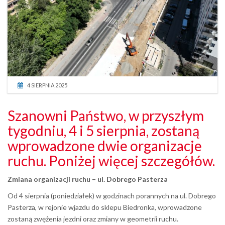
4 SIERPNIA 2025
Szanowni Państwo, w przyszłym
tygodniu, 4 i 5 sierpnia, zostaną
wprowadzone dwie organizacje
ruchu. Poniżej więcej szczegółów.
Zmiana organizacji ruchu – ul. Dobrego Pasterza
Od 4 sierpnia (poniedziałek) w godzinach porannych na ul. Dobrego
Pasterza, w rejonie wjazdu do sklepu Biedronka, wprowadzone
zostaną zwężenia jezdni oraz zmiany w geometrii ruchu.