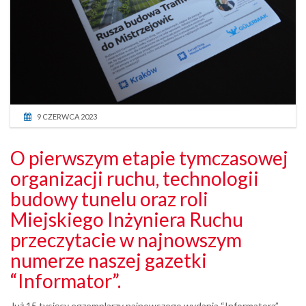
9 CZERWCA 2023
O pierwszym etapie tymczasowej
organizacji ruchu, technologii
budowy tunelu oraz roli
Miejskiego Inżyniera Ruchu
przeczytacie w najnowszym
numerze naszej gazetki
“Informator”.
Już 15 tysięcy egzemplarzy najnowszego wydania “Informatora”