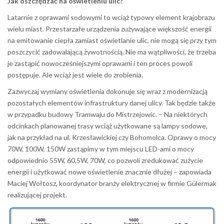
Jak oszczędzać na oświetleniu ulic?
Latarnie z oprawami sodowymi to wciąż typowy element krajobrazu
wielu miast. Przestarzałe urządzenia zużywające większość energii
na emitowanie ciepła zamiast oświetlanie ulic, nie mogą się przy tym
poszczycić zadowalającą żywotnością. Nie ma wątpliwości, że trzeba
je zastąpić nowocześniejszymi oprawami i ten proces powoli
postępuje. Ale wciąż jest wiele do zrobienia.
Zazwyczaj wymiany oświetlenia dokonuje się wraz z modernizacją
pozostałych elementów infrastruktury danej ulicy. Tak będzie także
w przypadku budowy Tramwaju do Mistrzejowic. – Na niektórych
odcinkach planowanej trasy wciąż użytkowane są lampy sodowe,
jak na przykład na ul. Krzesławickiej czy Bohomolca. Oprawy o mocy
70W, 100W, 150W zastąpimy w tym miejscu LED-ami o mocy
odpowiednio 55W, 60,5W, 70W, co pozwoli zredukować zużycie
energii i użytkować nowe oświetlenie znacznie dłużej – zapowiada
Maciej Wołtosz, koordynator branży elektrycznej w firmie Gülermak
realizującej projekt.