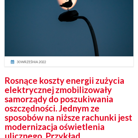
30 WRZEŚNIA 2022
Rosnące koszty energii zużycia
elektrycznej zmobilizowały
samorządy do poszukiwania
oszczędności. Jednym ze
sposobów na niższe rachunki jest
modernizacja oświetlenia
ulicznego. Przykład