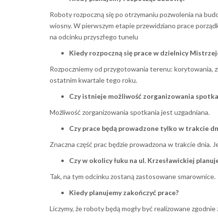
Roboty rozpoczną się po otrzymaniu pozwolenia na budo
wiosny. W pierwszym etapie przewidziano prace porządk
na odcinku przyszłego tunelu
Kiedy rozpoczną się prace w dzielnicy Mistrze
Rozpoczniemy od przygotowania terenu: korytowania, zbr
ostatnim kwartale tego roku.
Czy istnieje możliwość zorganizowania spotkan
Możliwość zorganizowania spotkania jest uzgadniana.
Czy prace będą prowadzone tylko w trakcie dn
Znaczna część prac będzie prowadzona w trakcie dnia. 
Czy w okolicy łuku na ul. Krzesławickiej pla
Tak, na tym odcinku zostaną zastosowane smarownice.
Kiedy planujemy zakończyć prace?
Liczymy, że roboty będą mogły być realizowane zgodnie