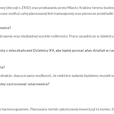
wę (decyzji o ZRID) oraz przekazaniu przez Miasto Kraków terenu budowy
owe wzdłuż całej planowanej linii tramwajowej oraz pierwsze przekładki
jowice?
ojenia oraz niezbędnej wycinki roślinności. Prace zasadnicze w dzielnic
ia z mieszkańcami Dzielnicy XV, aby lepiej poznać plan działań w ra
ia?
Jednakże, dopuszczamy możliwość, że niektóre zadania będziemy musieli 
nujemy zastosować smarownice?
 z harmonogramem. Planowany termin zakończenia inwestycji to koniec 2