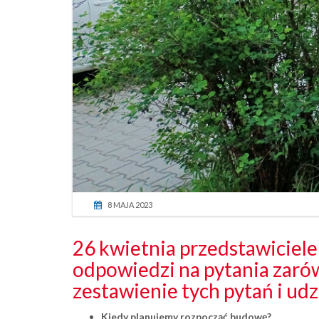
8 MAJA 2023
26 kwietnia przedstawiciele 
odpowiedzi na pytania zaró
zestawienie tych pytań i ud
Kiedy planujemy rozpocząć budowę?