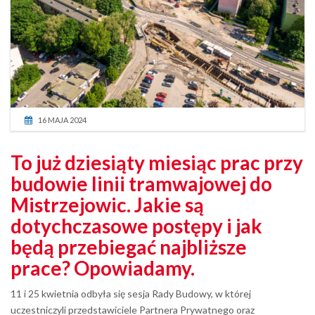
16 MAJA 2024
To już dziesiąty miesiąc prac przy
budowie linii tramwajowej do
Mistrzejowic. Jakie są
dotychczasowe postępy i jak
będą przebiegać najbliższe
prace? Opowiadamy.
11 i 25 kwietnia odbyła się sesja Rady Budowy, w której
uczestniczyli przedstawiciele Partnera Prywatnego oraz