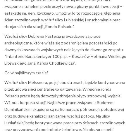
związane z tunelem przekroczyły newralgiczny punkt inwestycji –
estakadę im. gen. Iżyckiego. Umożliwiło to rozpoczęcie głębienia
ścian szczelinowych wzdłuż ulicy Lublańskiej i uruchomienie prac
zbrojarskich dla stacji „Rondo Polsadu”.
Wzdłuż ulicy Dobrego Pasterza prowadzone są prace
archeologiczne, które wiążą się z odsłonięciem pozostałości po
dawnych koszarach wojskowych należących do dawnego zespołu
“Infanterie Barackenlager 100 p. p. – Koszarów Hetmana Wielkiego
Litewskiego Jana Karola Chodkiewicza”.
Co w najbliższym czasie?
Wzdłuż ulicy Meissnera, po jej obu stronach, będzie kontynuowana
przebudowa sieci centralnego ogrzewania. W rejonie ronda
Polsadu prace będą dotyczyły zbrojenia płyty stropowej, wyjścia
W1 oraz korpusu stacji. Najbliższe prace związane z Sudołem
Dominikańskim skupione są na komorach: północnej i południowej
oraz budowie kanalizacji sanitarnej wzdłuż potoku. Na ulicy
Lublańskiej będą kontynuowane prace przy ścianach szczelinowych
oraz przygotowania pod roboty żelbetowe. Na obszarze pętli