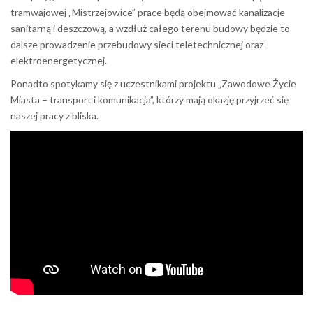
tramwajowej „Mistrzejowice” prace będą obejmować kanalizacje
sanitarną i deszczową, a wzdłuż całego terenu budowy będzie to
dalsze prowadzenie przebudowy sieci teletechnicznej oraz
elektroenergetycznej.
Ponadto spotykamy się z uczestnikami projektu „Zawodowe Życie
Miasta – transport i komunikacja”, którzy mają okazję przyjrzeć się
naszej pracy z bliska.