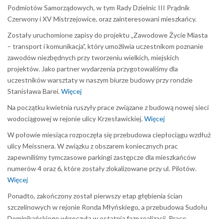
Podmiotów Samorządowych, w tym Rady Dzielnic III Prądnik
Czerwony i XV Mistrzejowice, oraz zainteresowani mieszkańcy.
Zostały uruchomione zapisy do projektu „Zawodowe Życie Miasta
– transport i komunikacja”, który umożliwia uczestnikom poznanie
zawodów niezbędnych przy tworzeniu wielkich, miejskich
projektów. Jako partner wydarzenia przygotowaliśmy dla
uczestników warsztaty w naszym biurze budowy przy rondzie
Stanisława Barei.
Więcej
Na początku kwietnia ruszyły prace związane z budową nowej sieci
wodociągowej w rejonie ulicy Krzesławickiej.
Więcej
W połowie miesiąca rozpoczęła się przebudowa ciepłociągu wzdłuż
ulicy Meissnera. W związku z obszarem koniecznych prac
zapewniliśmy tymczasowe parkingi zastępcze dla mieszkańców
numerów 4 oraz 6, które zostały zlokalizowane przy ul. Pilotów.
Więcej
Ponadto, zakończony został pierwszy etap głębienia ścian
szczelinowych w rejonie Ronda Młyńskiego, a przebudowa Sudołu
Dominikańskiego wkroczyła w ostatnią fazę realizacji. Prace