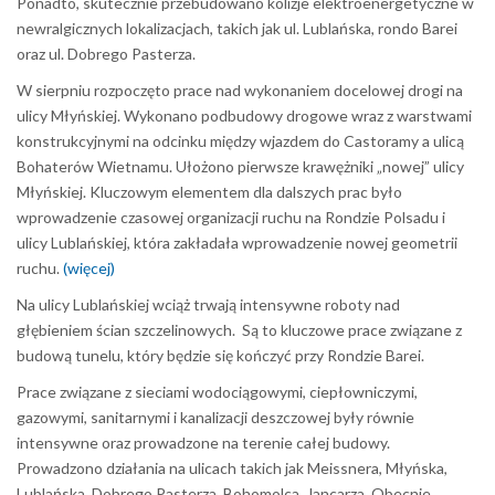
Ponadto, skutecznie przebudowano kolizje elektroenergetyczne w
newralgicznych lokalizacjach, takich jak ul. Lublańska, rondo Barei
oraz ul. Dobrego Pasterza.
W sierpniu rozpoczęto prace nad wykonaniem docelowej drogi na
ulicy Młyńskiej. Wykonano podbudowy drogowe wraz z warstwami
konstrukcyjnymi na odcinku między wjazdem do Castoramy a ulicą
Bohaterów Wietnamu. Ułożono pierwsze krawężniki „nowej” ulicy
Młyńskiej. Kluczowym elementem dla dalszych prac było
wprowadzenie czasowej organizacji ruchu na Rondzie Polsadu i
ulicy Lublańskiej, która zakładała wprowadzenie nowej geometrii
ruchu.
(więcej)
Na ulicy Lublańskiej wciąż trwają intensywne roboty nad
głębieniem ścian szczelinowych. Są to kluczowe prace związane z
budową tunelu, który będzie się kończyć przy Rondzie Barei.
Prace związane z sieciami wodociągowymi, ciepłowniczymi,
gazowymi, sanitarnymi i kanalizacji deszczowej były równie
intensywne oraz prowadzone na terenie całej budowy.
Prowadzono działania na ulicach takich jak Meissnera, Młyńska,
Lublańska, Dobrego Pasterza, Bohomolca, Jancarza. Obecnie