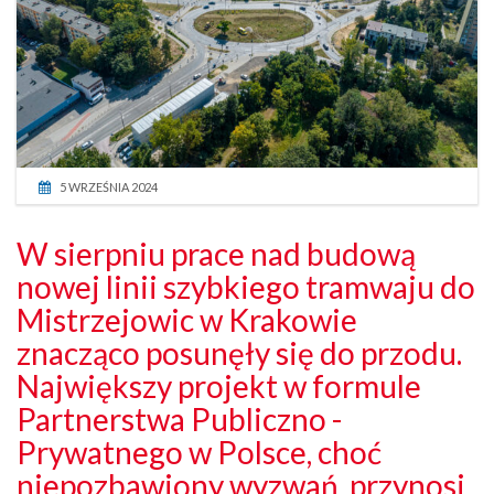
5 WRZEŚNIA 2024
W sierpniu prace nad budową
nowej linii szybkiego tramwaju do
Mistrzejowic w Krakowie
znacząco posunęły się do przodu.
Największy projekt w formule
Partnerstwa Publiczno -
Prywatnego w Polsce, choć
niepozbawiony wyzwań, przynosi