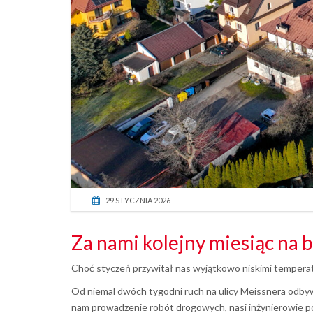
29 STYCZNIA 2026
Za nami kolejny miesiąc na
Choć styczeń przywitał nas wyjątkowo niskimi temperat
Od niemal dwóch tygodni ruch na ulicy Meissnera odbywa
nam prowadzenie robót drogowych, nasi inżynierowie poz