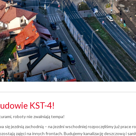
 budowie KST-4!
urami, roboty nie zwalniają tempa!
 się jezdnią zachodnią – na jezdni wschodniej rozpoczęliśmy już prace 
ostają zajęci na innych frontach. Budujemy kanalizację deszczową i sani