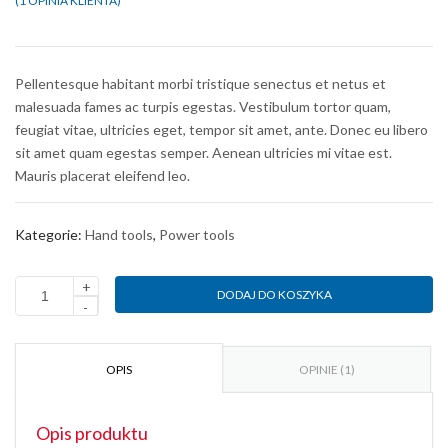
(
1
OPINIA KLIENTA)
Oceniony
1
5.00
na 5 na podstawie
oceny klienta
Pellentesque habitant morbi tristique senectus et netus et
malesuada fames ac turpis egestas. Vestibulum tortor quam,
feugiat vitae, ultricies eget, tempor sit amet, ante. Donec eu libero
sit amet quam egestas semper. Aenean ultricies mi vitae est.
Mauris placerat eleifend leo.
Kategorie:
Hand tools
,
Power tools
+
DODAJ DO KOSZYKA
ilość
-
Nail
gun
OPIS
OPINIE (1)
Opis produktu