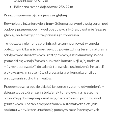
wiaduktami:
516,87 m
Północna rampa dojazdowa:
256,22 m
Przepompownia będzie jeszcze głębiej
Równolegle inżynierowie z firmy Gülermak przygotowują teren pod
budowę przepompowni wód opadowych, która powstanie jeszcze
głębiej, bo 4 metry poniżej przyszłego torowiska.
To kluczowy element całej infrastruktury, ponieważ w tunelu
położonym kilkanaście metrów pod powierzchnią terenu naturalny
odpływ wód deszczowych i roztopowych jest niemożliwy. Woda
gromadzi się w najniższych punktach konstrukcji, a jej nadmiar
mógłby doprowadzić do zalania torowiska, uszkodzenia instalacji
elektrycznych i systemów sterowania, a w konsekwencji do
wstrzymania ruchu tramwajów.
Przepompownia będzie działać jak serce systemu odwodnienia –
zbierze wodę z drenaży i studzienek tunelowych, a następnie
przekaże ją do miejskiej kanalizacji, niezależnie od poziomu wód
gruntowych. Zostanie wyposażona w automatyczne czujniki
poziomu wody, które uruchomią pompy w razie intensywnych