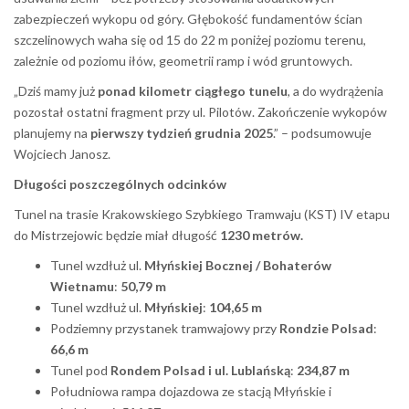
zabezpieczeń wykopu od góry. Głębokość fundamentów ścian
szczelinowych waha się od 15 do 22 m poniżej poziomu terenu,
zależnie od poziomu iłów, geometrii ramp i wód gruntowych.
„Dziś mamy już
ponad kilometr ciągłego tunelu
, a do wydrążenia
pozostał ostatni fragment przy ul. Pilotów. Zakończenie wykopów
planujemy na
pierwszy tydzień grudnia 2025
.” – podsumowuje
Wojciech Janosz.
Długości poszczególnych odcinków
Tunel na trasie Krakowskiego Szybkiego Tramwaju (KST) IV etapu
do Mistrzejowic będzie miał długość
1230 metrów.
Tunel wzdłuż ul.
Młyńskiej Bocznej / Bohaterów
Wietnamu
:
50,79 m
Tunel wzdłuż ul.
Młyńskiej
:
104,65 m
Podziemny przystanek tramwajowy przy
Rondzie Polsad
:
66,6 m
Tunel pod
Rondem Polsad i ul. Lublańską
:
234,87 m
Południowa rampa dojazdowa ze stacją Młyńskie i