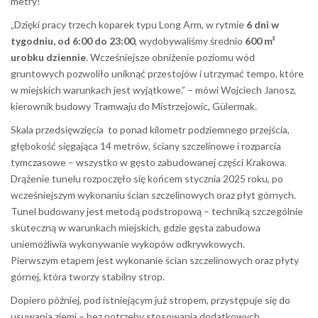
metry!
„Dzięki pracy trzech koparek typu Long Arm, w rytmie
6 dni w
tygodniu, od 6:00 do 23:00
, wydobywaliśmy średnio
600 m³
urobku dziennie
. Wcześniejsze obniżenie poziomu wód
gruntowych pozwoliło uniknąć przestojów i utrzymać tempo, które
w miejskich warunkach jest wyjątkowe.” – mówi Wojciech Janosz,
kierownik budowy Tramwaju do Mistrzejowic, Gülermak.
Skala przedsięwzięcia to ponad kilometr podziemnego przejścia,
głębokość sięgająca 14 metrów, ściany szczelinowe i rozparcia
tymczasowe – wszystko w gęsto zabudowanej części Krakowa.
Drążenie tunelu rozpoczęło się końcem stycznia 2025 roku, po
wcześniejszym wykonaniu ścian szczelinowych oraz płyt górnych.
Tunel budowany jest metodą podstropową – techniką szczególnie
skuteczną w warunkach miejskich, gdzie gęsta zabudowa
uniemożliwia wykonywanie wykopów odkrywkowych.
Pierwszym etapem jest wykonanie ścian szczelinowych oraz płyty
górnej, która tworzy stabilny strop.
Dopiero później, pod istniejącym już stropem, przystępuje się do
usuwania ziemi – bez potrzeby stosowania dodatkowych