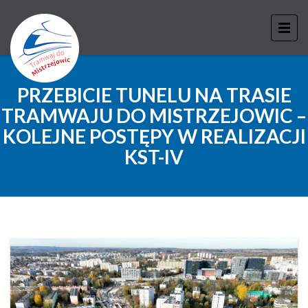
PRZEBICIE TUNELU NA TRASIE
TRAMWAJU DO MISTRZEJOWIC –
KOLEJNE POSTĘPY W REALIZACJI
KST-IV