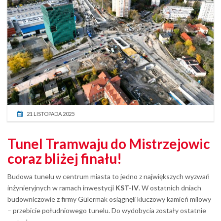
21 LISTOPADA 2025
Tunel Tramwaju do Mistrzejowic
coraz bliżej finału!
Budowa tunelu w centrum miasta to jedno z największych wyzwań
inżynieryjnych w ramach inwestycji
KST-IV
. W ostatnich dniach
budowniczowie z firmy Gülermak osiągnęli kluczowy kamień milowy
– przebicie południowego tunelu. Do wydobycia zostały ostatnie