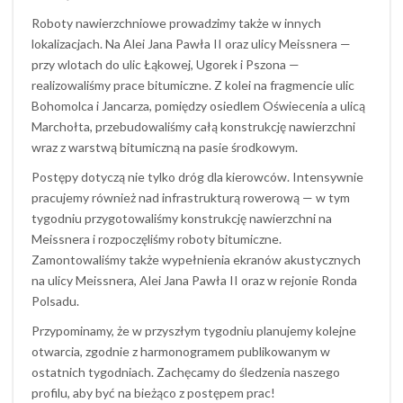
Roboty nawierzchniowe prowadzimy także w innych
lokalizacjach. Na Alei Jana Pawła II oraz ulicy Meissnera —
przy wlotach do ulic Łąkowej, Ugorek i Pszona —
realizowaliśmy prace bitumiczne. Z kolei na fragmencie ulic
Bohomolca i Jancarza, pomiędzy osiedlem Oświecenia a ulicą
Marchołta, przebudowaliśmy całą konstrukcję nawierzchni
wraz z warstwą bitumiczną na pasie środkowym.
Postępy dotyczą nie tylko dróg dla kierowców. Intensywnie
pracujemy również nad infrastrukturą rowerową — w tym
tygodniu przygotowaliśmy konstrukcję nawierzchni na
Meissnera i rozpoczęliśmy roboty bitumiczne.
Zamontowaliśmy także wypełnienia ekranów akustycznych
na ulicy Meissnera, Alei Jana Pawła II oraz w rejonie Ronda
Polsadu.
Przypominamy, że w przyszłym tygodniu planujemy kolejne
otwarcia, zgodnie z harmonogramem publikowanym w
ostatnich tygodniach. Zachęcamy do śledzenia naszego
profilu, aby być na bieżąco z postępem prac!