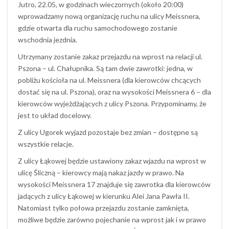
Jutro, 22.05, w godzinach wieczornych (około 20:00)
wprowadzamy nową organizację ruchu na ulicy Meissnera,
gdzie otwarta dla ruchu samochodowego zostanie
wschodnia jezdnia.
Utrzymany zostanie zakaz przejazdu na wprost na relacji ul.
Pszona – ul. Chałupnika. Są tam dwie zawrotki: jedna, w
pobliżu kościoła na ul. Meissnera (dla kierowców chcących
dostać się na ul. Pszona), oraz na wysokości Meissnera 6 – dla
kierowców wyjeżdżających z ulicy Pszona. Przypominamy, że
jest to układ docelowy.
Z ulicy Ugorek wyjazd pozostaje bez zmian – dostępne są
wszystkie relacje.
Z ulicy Łąkowej będzie ustawiony zakaz wjazdu na wprost w
ulicę Śliczną – kierowcy mają nakaz jazdy w prawo. Na
wysokości Meissnera 17 znajduje się zawrotka dla kierowców
jadących z ulicy Łąkowej w kierunku Alei Jana Pawła II.
Natomiast tylko połowa przejazdu zostanie zamknięta,
możliwe będzie zarówno pojechanie na wprost jak i w prawo