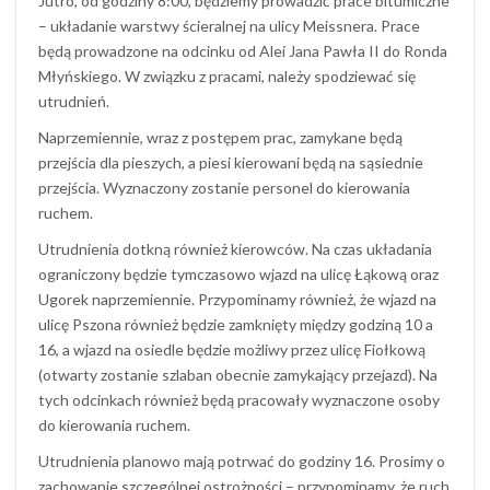
Jutro, od godziny 8:00, będziemy prowadzić prace bitumiczne
– układanie warstwy ścieralnej na ulicy Meissnera. Prace
będą prowadzone na odcinku od Alei Jana Pawła II do Ronda
Młyńskiego. W związku z pracami, należy spodziewać się
utrudnień.
Naprzemiennie, wraz z postępem prac, zamykane będą
przejścia dla pieszych, a piesi kierowani będą na sąsiednie
przejścia. Wyznaczony zostanie personel do kierowania
ruchem.
Utrudnienia dotkną również kierowców. Na czas układania
ograniczony będzie tymczasowo wjazd na ulicę Łąkową oraz
Ugorek naprzemiennie. Przypominamy również, że wjazd na
ulicę Pszona również będzie zamknięty między godziną 10 a
16, a wjazd na osiedle będzie możliwy przez ulicę Fiołkową
(otwarty zostanie szlaban obecnie zamykający przejazd). Na
tych odcinkach również będą pracowały wyznaczone osoby
do kierowania ruchem.
Utrudnienia planowo mają potrwać do godziny 16. Prosimy o
zachowanie szczególnej ostrożności – przypominamy, że ruch