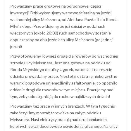
Prowadzimy prace drogowe na południowej części
inwestycji. Dziś wykonujemy warstwę ścieralną na jezdni
wschodniej ulicy Meissnera, od Alei Jana Pawła II do Ronda
Młyńskiego. Przewidujemy, że już dzisiaj w godzinach
wieczornych (około 20:00) ruch samochodowy zostanie
dopuszczony na obu jezdniach ulicy Meissnera (po jednej
jezdni)
Przygotowujemy również drogę dla rowerów po wschodniej
stronie ulicy Meissnera. Jest ona gotowa na odcinku od
Ronda Młyńskiego do ulicy Ugorek, natomiast na reszcie
odcinka prowadzimy prace. Niestety, ostatnie niekorzystne
warunki pogodowe uniemożliwiły asfaltowanie, co opóźniło
oddanie drogi dla rowerów w tym miejscu. Pracujemy nad
tym, żeby udostępnić ją do ruchu w najbliższych dniach!
Prowadzimy też prace w innych branżach. W tym tygodniu
zakończyliśmy montaż torowiska na całym odcinku
Meissnera. Nasi elektrycy pracują nad uruchamianiem
kolejnych sekcji docelowego oświetlenia ulicznego. Na ulicy