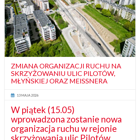
ZMIANA ORGANIZACJI RUCHU NA
SKRZYŻOWANIU ULIC PILOTÓW,
MŁYŃSKIEJ ORAZ MEISSNERA
13 MAJA 2026
W piątek (15.05)
wprowadzona zostanie nowa
organizacja ruchu w rejonie
skrzyżowania ulic Pilotów,