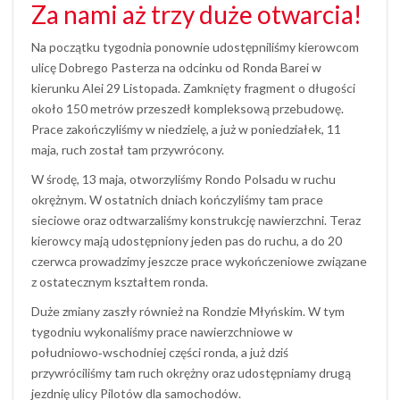
Za nami aż trzy duże otwarcia!
Na początku tygodnia ponownie udostępniliśmy kierowcom
ulicę Dobrego Pasterza na odcinku od Ronda Barei w
kierunku Alei 29 Listopada. Zamknięty fragment o długości
około 150 metrów przeszedł kompleksową przebudowę.
Prace zakończyliśmy w niedzielę, a już w poniedziałek, 11
maja, ruch został tam przywrócony.
W środę, 13 maja, otworzyliśmy Rondo Polsadu w ruchu
okrężnym. W ostatnich dniach kończyliśmy tam prace
sieciowe oraz odtwarzaliśmy konstrukcję nawierzchni. Teraz
kierowcy mają udostępniony jeden pas do ruchu, a do 20
czerwca prowadzimy jeszcze prace wykończeniowe związane
z ostatecznym kształtem ronda.
Duże zmiany zaszły również na Rondzie Młyńskim. W tym
tygodniu wykonaliśmy prace nawierzchniowe w
południowo‑wschodniej części ronda, a już dziś
przywróciliśmy tam ruch okrężny oraz udostępniamy drugą
jezdnię ulicy Pilotów dla samochodów.