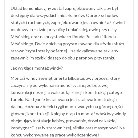
Układ komunikacyjny został zaprojektowany tak, aby był
dostępny dla wszystkich mieszkańców. Oprócz schodów
stałych i ruchomych, zaprojektowane jest również aż 7 wind
osobowych – dwie przy ulicy Lublańskiej, dwie przy ulicy
Młyńskiej, oraz na przystankach Ronda Polsadu i Ronda
Młyńskiego. Dwie z nich są przystosowane dla użytku służb
ratowniczym i straży pożarnej – są zlokalizowane tak, aby
zapewnić im szybki dostęp do obu peronów przystanku.
Jak wygląda montaż windy?
Montaż windy zewnętrznej to kilkuetapowy proces, który
zaczyna się od wykonania monolitycznej żelbetowej
konstrukcji nośnej, trwale połączonej z konstrukcją całego
tunelu. Następnie instalowana jest stalowa konstrukcja
dachu, złożona z belek i rygli montowanych na górnej części
głównej konstrukcji. Kolejny etap to montaż właściwy windy,
obejmujący instalację kabiny, prowadnic, drzwi na każdej
kondygnacji, szafy sterowniczej, silnika oraz maszynowni. Na
końcu wykonywane są prace wykończeniowe i