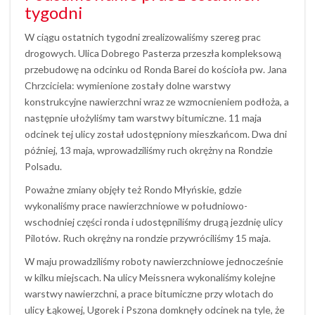
tygodni
W ciągu ostatnich tygodni zrealizowaliśmy szereg prac
drogowych. Ulica Dobrego Pasterza przeszła kompleksową
przebudowę na odcinku od Ronda Barei do kościoła pw. Jana
Chrzciciela: wymienione zostały dolne warstwy
konstrukcyjne nawierzchni wraz ze wzmocnieniem podłoża, a
następnie ułożyliśmy tam warstwy bitumiczne. 11 maja
odcinek tej ulicy został udostępniony mieszkańcom. Dwa dni
później, 13 maja, wprowadziliśmy ruch okrężny na Rondzie
Polsadu.
Poważne zmiany objęły też Rondo Młyńskie, gdzie
wykonaliśmy prace nawierzchniowe w południowo-
wschodniej części ronda i udostępniliśmy drugą jezdnię ulicy
Pilotów. Ruch okrężny na rondzie przywróciliśmy 15 maja.
W maju prowadziliśmy roboty nawierzchniowe jednocześnie
w kilku miejscach. Na ulicy Meissnera wykonaliśmy kolejne
warstwy nawierzchni, a prace bitumiczne przy wlotach do
ulicy Łąkowej, Ugorek i Pszona domknęły odcinek na tyle, że