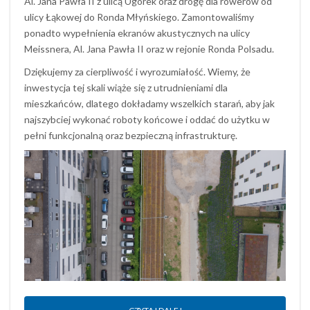
Al. Jana Pawła II z ulicą Ugorek oraz drogę dla rowerów od
ulicy Łąkowej do Ronda Młyńskiego. Zamontowaliśmy
ponadto wypełnienia ekranów akustycznych na ulicy
Meissnera, Al. Jana Pawła II oraz w rejonie Ronda Polsadu.
Dziękujemy za cierpliwość i wyrozumiałość. Wiemy, że
inwestycja tej skali wiąże się z utrudnieniami dla
mieszkańców, dlatego dokładamy wszelkich starań, aby jak
najszybciej wykonać roboty końcowe i oddać do użytku w
pełni funkcjonalną oraz bezpieczną infrastrukturę.