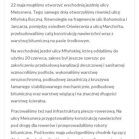
22 maja mogliśmy otworzyć wschodnią jezdnię ulicy
Meissnera. Tego samego dnia otworzyliśmy również ulicę
Młyńską Boczną. Równolegle na fragmencie ulic Bohomolca i
Jancarza, pomiędzy osiedlem Oświecenia a ulicą Marchołta,
przebudowaliśmy całą konstrukcję nawierzchni wraz z
warstwą bitumiczną na pasie środkowym.
Na wschodniej jezdni ulicy Młyńskiej, którą oddaliśmy do
użytku 20 czerwca, zakres był jeszcze szerszy: po
zakończeniu przebudową kanalizacji deszczowej i sanitarnej
wzmocniliśmy podłoże, wykonaliśmy warstwę
mrozoochronną, podbudowę zasadniczą z kruszywa
łamanego stabilizowanego mechanicznie, podbudowę
bitumiczną oraz warstwę wiążącą i na znacznej długości
warstwę ścieralna.
Pracowaliśmy też nad infrastrukturą pieszo-rowerową. Na
ulicy Meissnera przygotowaliśmy konstrukcję nawierzchni
pod drogę dla rowerów i przeprowadziliśmy roboty
bitumiczne. Pod koniec maja udostępniliśmy chodnik łączący