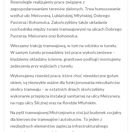
Równolegle realizujemy prace związane z
zagospodarowaniem terenów zielonych. Trwa humusowanie
wzdłuż ulic Meissnera, Lublańskiej, Młyńskiej, Dobrego
Pasterza i Bohomolca. Zakończyliśmy także układanie
rozchodnika między torami tramwajowymi na ulicach Dobrego
Pasterza, Meissnera oraz Bohomolca.
Wieszamy trakcję tramwajową, w tym na odcinku w tunelu.
W samym tunelu prowadzimy też prace wykończeniowe –
kładziemy okładziny ścienne, granitowe podłogi i montujemy
zadaszenia przy wyjściach z tunelu.
Wykonujemy również prace, które choć niewidoczne gołym
okiem, są niezwykle ważne dla funkcjonowania mieszkańców
okolicy tramwaju – w ostatnich dniach skończyliśmy
wykonanie przepięcia instalacji sanitarnej na ulicy Meissnera,
na rogu ulicy Ślicznej oraz na Rondzie Młyńskim.
Na pętli tramwajowej Mistrzejowice stoi już budynek socjalny
dla kierowców tramwajów i autobusów. To jeden z
niezbędnych elementów zaplecza infrastrukturalnego