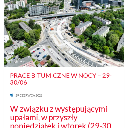
PRACE BITUMICZNE W NOCY – 29-
30/06
29 CZERWCA 2026
W związku z występującymi
upałami, w przyszły
poniedziałek i wtorek (29-30