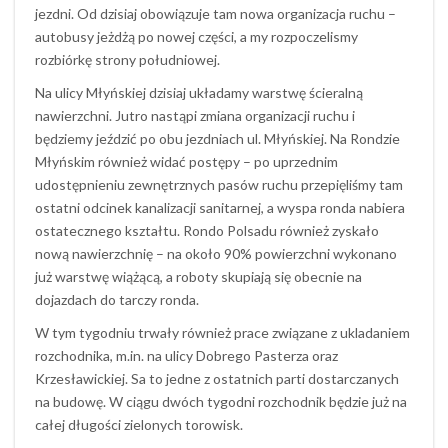
jezdni. Od dzisiaj obowiązuje tam nowa organizacja ruchu –
autobusy jeżdżą po nowej części, a my rozpoczelismy
rozbiórkę strony południowej.
Na ulicy Młyńskiej dzisiaj układamy warstwę ścieralną
nawierzchni. Jutro nastąpi zmiana organizacji ruchu i
będziemy jeździć po obu jezdniach ul. Młyńskiej. Na Rondzie
Młyńskim również widać postępy – po uprzednim
udostępnieniu zewnętrznych pasów ruchu przepięliśmy tam
ostatni odcinek kanalizacji sanitarnej, a wyspa ronda nabiera
ostatecznego kształtu. Rondo Polsadu również zyskało
nową nawierzchnię – na około 90% powierzchni wykonano
już warstwę wiążącą, a roboty skupiają się obecnie na
dojazdach do tarczy ronda.
W tym tygodniu trwały również prace związane z ukladaniem
rozchodnika, m.in. na ulicy Dobrego Pasterza oraz
Krzesławickiej. Sa to jedne z ostatnich parti dostarczanych
na budowę. W ciągu dwóch tygodni rozchodnik będzie już na
całej długości zielonych torowisk.