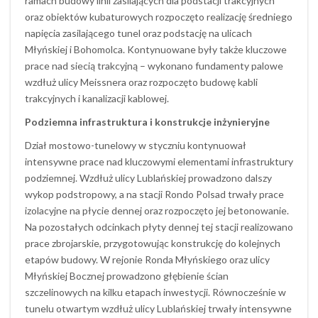
ramach budowy linii zasilających dla podstacji trakcyjnych
oraz obiektów kubaturowych rozpoczęto realizację średniego
napięcia zasilającego tunel oraz podstację na ulicach
Młyńskiej i Bohomolca. Kontynuowane były także kluczowe
prace nad siecią trakcyjną – wykonano fundamenty palowe
wzdłuż ulicy Meissnera oraz rozpoczęto budowę kabli
trakcyjnych i kanalizacji kablowej.
Podziemna infrastruktura i konstrukcje inżynieryjne
Dział mostowo-tunelowy w styczniu kontynuował
intensywne prace nad kluczowymi elementami infrastruktury
podziemnej. Wzdłuż ulicy Lublańskiej prowadzono dalszy
wykop podstropowy, a na stacji Rondo Polsad trwały prace
izolacyjne na płycie dennej oraz rozpoczęto jej betonowanie.
Na pozostałych odcinkach płyty dennej tej stacji realizowano
prace zbrojarskie, przygotowując konstrukcję do kolejnych
etapów budowy. W rejonie Ronda Młyńskiego oraz ulicy
Młyńskiej Bocznej prowadzono głębienie ścian
szczelinowych na kilku etapach inwestycji. Równocześnie w
tunelu otwartym wzdłuż ulicy Lublańskiej trwały intensywne