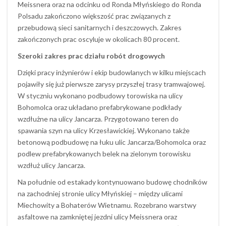
Meissnera oraz na odcinku od Ronda Młyńskiego do Ronda
Polsadu zakończono większość prac związanych z
przebudową sieci sanitarnych i deszczowych. Zakres
zakończonych prac oscyluje w okolicach 80 procent.
Szeroki zakres prac działu robót drogowych
Dzięki pracy inżynierów i ekip budowlanych w kilku miejscach
pojawiły się już pierwsze zarysy przyszłej trasy tramwajowej.
W styczniu wykonano podbudowy torowiska na ulicy
Bohomolca oraz układano prefabrykowane podkłady
wzdłużne na ulicy Jancarza. Przygotowano teren do
spawania szyn na ulicy Krzesławickiej. Wykonano także
betonową podbudowę na łuku ulic Jancarza/Bohomolca oraz
podlew prefabrykowanych belek na zielonym torowisku
wzdłuż ulicy Jancarza.
Na południe od estakady kontynuowano budowę chodników
na zachodniej stronie ulicy Młyńskiej – między ulicami
Miechowity a Bohaterów Wietnamu. Rozebrano warstwy
asfaltowe na zamkniętej jezdni ulicy Meissnera oraz