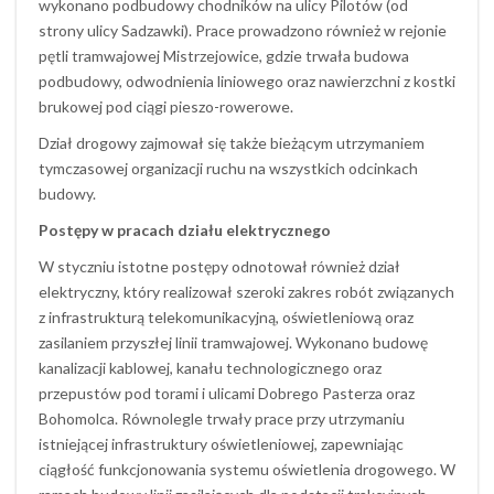
wykonano podbudowy chodników na ulicy Pilotów (od
strony ulicy Sadzawki). Prace prowadzono również w rejonie
pętli tramwajowej Mistrzejowice, gdzie trwała budowa
podbudowy, odwodnienia liniowego oraz nawierzchni z kostki
brukowej pod ciągi pieszo-rowerowe.
Dział drogowy zajmował się także bieżącym utrzymaniem
tymczasowej organizacji ruchu na wszystkich odcinkach
budowy.
Postępy w pracach działu elektrycznego
W styczniu istotne postępy odnotował również dział
elektryczny, który realizował szeroki zakres robót związanych
z infrastrukturą telekomunikacyjną, oświetleniową oraz
zasilaniem przyszłej linii tramwajowej. Wykonano budowę
kanalizacji kablowej, kanału technologicznego oraz
przepustów pod torami i ulicami Dobrego Pasterza oraz
Bohomolca. Równolegle trwały prace przy utrzymaniu
istniejącej infrastruktury oświetleniowej, zapewniając
ciągłość funkcjonowania systemu oświetlenia drogowego. W