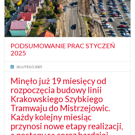
PODSUMOWANIE PRAC STYCZEŃ
2025
26 LUTEGO 2025
Minęło już 19 miesięcy od
rozpoczęcia budowy linii
Krakowskiego Szybkiego
Tramwaju do Mistrzejowic.
Każdy kolejny miesiąc
przynosi nowe etapy realizacji,
a postępy są coraz bardziej