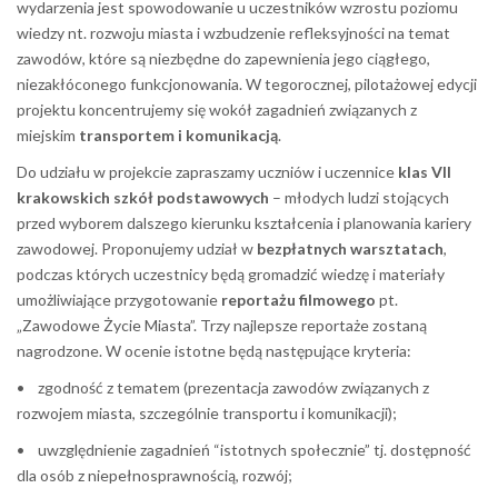
wydarzenia jest spowodowanie u uczestników wzrostu poziomu
wiedzy nt. rozwoju miasta i wzbudzenie refleksyjności na temat
zawodów, które są niezbędne do zapewnienia jego ciągłego,
niezakłóconego funkcjonowania. W tegorocznej, pilotażowej edycji
projektu koncentrujemy się wokół zagadnień związanych z
miejskim
transportem i komunikacją
.
Do udziału w projekcie zapraszamy uczniów i uczennice
klas VII
krakowskich szkół podstawowych
– młodych ludzi stojących
przed wyborem dalszego kierunku kształcenia i planowania kariery
zawodowej. Proponujemy udział w
bezpłatnych warsztatach
,
podczas których uczestnicy będą gromadzić wiedzę i materiały
umożliwiające przygotowanie
reportażu filmowego
pt.
„Zawodowe Życie Miasta”. Trzy najlepsze reportaże zostaną
nagrodzone. W ocenie istotne będą następujące kryteria:
• zgodność z tematem (prezentacja zawodów związanych z
rozwojem miasta, szczególnie transportu i komunikacji);
• uwzględnienie zagadnień “istotnych społecznie” tj. dostępność
dla osób z niepełnosprawnością, rozwój;