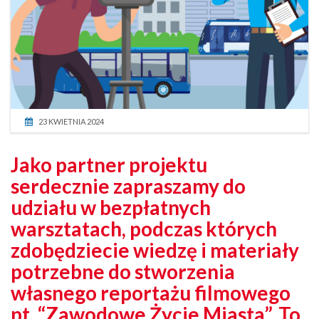
23 KWIETNIA 2024
Jako partner projektu
serdecznie zapraszamy do
udziału w bezpłatnych
warsztatach, podczas których
zdobędziecie wiedzę i materiały
potrzebne do stworzenia
własnego reportażu filmowego
pt. “Zawodowe Życie Miasta”. To