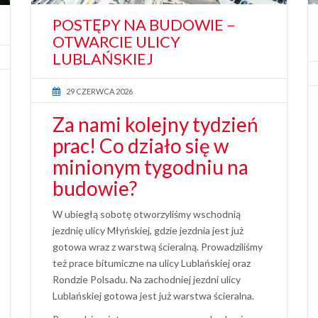
POSTĘPY NA BUDOWIE –
OTWARCIE ULICY
LUBLAŃSKIEJ
29 CZERWCA 2026
Za nami kolejny tydzień
prac! Co działo się w
minionym tygodniu na
budowie?
W ubiegłą sobotę otworzyliśmy wschodnią
jezdnię ulicy Młyńskiej, gdzie jezdnia jest już
gotowa wraz z warstwą ścieralną. Prowadziliśmy
też prace bitumiczne na ulicy Lublańskiej oraz
Rondzie Polsadu. Na zachodniej jezdni ulicy
Lublańskiej gotowa jest już warstwa ścieralna.