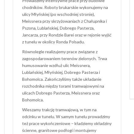
Prowadzimy intensywne prace przy budowie
chodników. Roboty brukarskie wykonujemy na
ulicy Młyńskiej (po wschodniej stronie),
Meissnera przy skrzyżowaniach z Chałupnika i
Pszona, Lublańskiej, Dobrego Pasterza,
Jancarza, przy Rondzie Barei oraz w rejonie wyjść
z tunelu w okolicy Ronda Polsadu.
Równolegle realizujemy prace związane z
zagospodarowaniem terenów zielonych. Trwa
humusowanie wzdłuż ulic Meissnera,
Lublańskiej, Młyńskiej, Dobrego Pasterza i
Bohomolca. Zakończyliśmy także układanie
rozchodnika między torami tramwajowymi na
ulicach Dobrego Pasterza, Meissnera oraz
Bohomolca.
Wieszamy trakcję tramwajową, w tym na
odcinku w tunelu. W samym tunelu prowadzimy
też prace wykończeniowe – kładziemy okładziny
ścienne, granitowe podłogi i montujemy