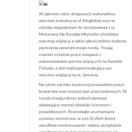
W zakresie robót drogowych wykonaliśmy
warstwę ścieralną na ul. Mogilskiej oraz na
odcinku dojazdowym do skrzyżowania z ul.
Meissnera. Na Rondzie Młyńskim ułożyliśmy
warstwę wiążącą, a także zakończyliśmy budowę
pierścienia wewnętrznego ronda. Trwają
również ostatnie prace związane z
wykonywaniem warstw wiążących na Rondzie
Polsadu, a dziś realizujemy brakujący pas
warstwy wiążącej na ul. Jancarza.
Na całym odcinku inwestycji prowadzimy prace
brukarskie oraz montaż wiat przystankowych. W
tunelu trwają roboty wykończeniowe
obejmujące montaż okładzin ściennych i
posadzkowych. Równolegle uruchamiamy
systemy techniczne, w tym SCADA (który
umożliwia monitorowanie i zdalne zarządzanie
urządzeniami i instalacjami technicznymi, np.