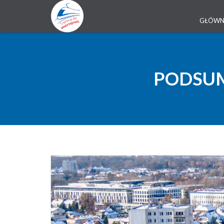
GŁÓW
PODSUM