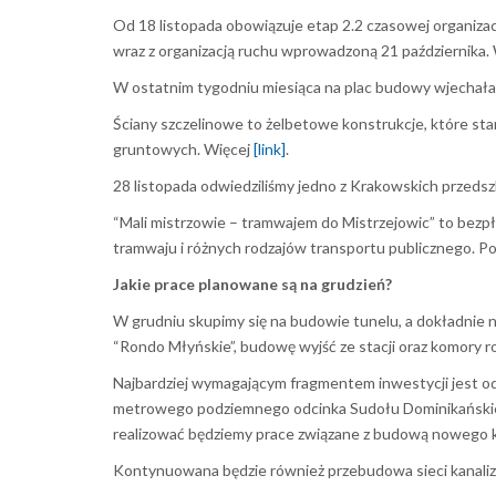
Od 18 listopada obowiązuje etap 2.2 czasowej organizacj
wraz z organizacją ruchu wprowadzoną 21 października. W
W ostatnim tygodniu miesiąca na plac budowy wjechała 
Ściany szczelinowe to żelbetowe konstrukcje, które st
gruntowych. Więcej
[link]
.
28 listopada odwiedziliśmy jedno z Krakowskich przeds
“Mali mistrzowie – tramwajem do Mistrzejowic” to bezp
tramwaju i różnych rodzajów transportu publicznego. Po
Jakie prace planowane są na grudzień?
W grudniu skupimy się na budowie tunelu, a dokładnie 
“Rondo Młyńskie”, budowę wyjść ze stacji oraz komory r
Najbardziej wymagającym fragmentem inwestycji jest od
metrowego podziemnego odcinka Sudołu Dominikańskiego,
realizować będziemy prace związane z budową nowego 
Kontynuowana będzie również przebudowa sieci kanaliz