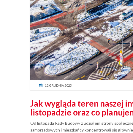
12 GRUDNIA 2023
Jak wygląda teren naszej in
listopadzie oraz co planu
Od listopada Rady Budowy z udziałem strony społeczne
samorządowych i mieszkańcy koncentrowali się głównie 