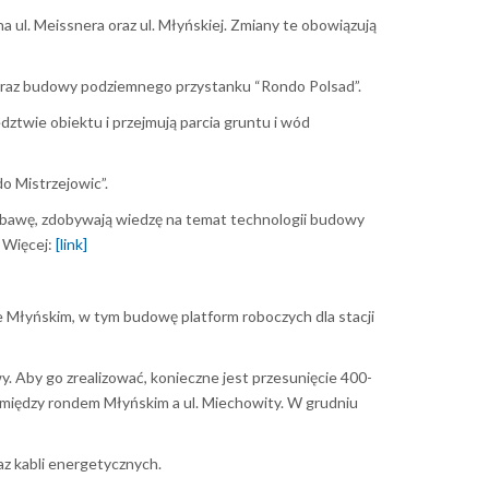
a ul. Meissnera oraz ul. Młyńskiej. Zmiany te obowiązują
h oraz budowy podziemnego przystanku “Rondo Polsad”.
twie obiektu i przejmują parcia gruntu i wód
do Mistrzejowic”.
zabawę, zdobywają wiedzę na temat technologii budowy
. Więcej:
[link]
e Młyńskim, w tym budowę platform roboczych dla stacji
. Aby go zrealizować, konieczne jest przesunięcie 400-
 między rondem Młyńskim a ul. Miechowity. W grudniu
az kabli energetycznych.