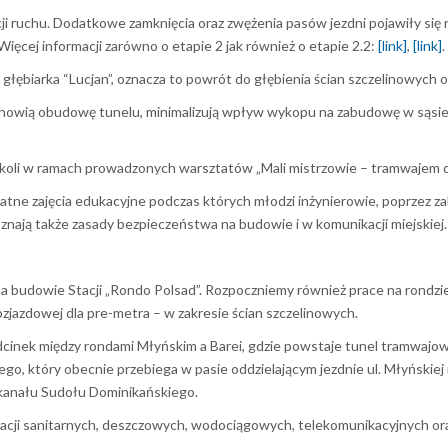
i ruchu. Dodatkowe zamknięcia oraz zwężenia pasów jezdni pojawiły się n
ięcej informacji zarówno o etapie 2 jak również o etapie 2.2:
[link]
,
[link]
.
głębiarka “Lucjan”, oznacza to powrót do głębienia ścian szczelinowyc
anowią obudowę tunelu, minimalizują wpływ wykopu na zabudowę w sąsiedz
zkoli w ramach prowadzonych warsztatów „Mali mistrzowie – tramwajem 
łatne zajęcia edukacyjne podczas których młodzi inżynierowie, poprzez 
znają także zasady bezpieczeństwa na budowie i w komunikacji miejskiej
na budowie Stacji „Rondo Polsad”. Rozpoczniemy również prace na rondzi
ozjazdowej dla pre-metra – w zakresie ścian szczelinowych.
cinek między rondami Młyńskim a Barei, gdzie powstaje tunel tramwajowy
 który obecnie przebiega w pasie oddzielającym jezdnie ul. Młyńskiej
kanału Sudołu Dominikańskiego.
acji sanitarnych, deszczowych, wodociągowych, telekomunikacyjnych or