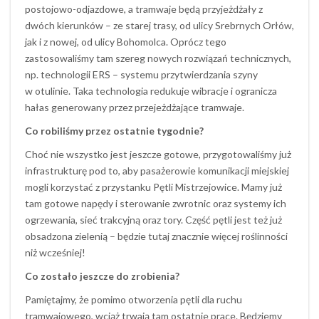
postojowo-odjazdowe, a tramwaje będą przyjeżdżały z
dwóch kierunków – ze starej trasy, od ulicy Srebrnych Orłów,
jak i z nowej, od ulicy Bohomolca. Oprócz tego
zastosowaliśmy tam szereg nowych rozwiązań technicznych,
np. technologii ERS – systemu przytwierdzania szyny
w otulinie. Taka technologia redukuje wibracje i ogranicza
hałas generowany przez przejeżdżające tramwaje.
Co robiliśmy przez ostatnie tygodnie?
Choć nie wszystko jest jeszcze gotowe, przygotowaliśmy już
infrastrukturę pod to, aby pasażerowie komunikacji miejskiej
mogli korzystać z przystanku Pętli Mistrzejowice. Mamy już
tam gotowe napędy i sterowanie zwrotnic oraz systemy ich
ogrzewania, sieć trakcyjną oraz tory. Część pętli jest też już
obsadzona zielenią – będzie tutaj znacznie więcej roślinności
niż wcześniej!
Co zostało jeszcze do zrobienia?
Pamiętajmy, że pomimo otworzenia pętli dla ruchu
tramwajowego, wciąż trwają tam ostatnie prace. Będziemy