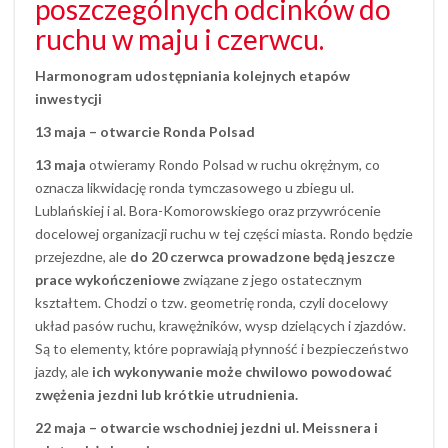
poszczególnych odcinków do
ruchu w maju i czerwcu.
Harmonogram udostępniania kolejnych etapów
inwestycji
13 maja – otwarcie Ronda Polsad
13 maja
otwieramy Rondo Polsad w ruchu okrężnym, co
oznacza likwidację ronda tymczasowego u zbiegu ul.
Lublańskiej i al. Bora-Komorowskiego oraz przywrócenie
docelowej organizacji ruchu w tej części miasta. Rondo będzie
przejezdne, ale
do 20 czerwca prowadzone będą jeszcze
prace wykończeniowe
związane z jego ostatecznym
kształtem. Chodzi o tzw. geometrię ronda, czyli docelowy
układ pasów ruchu, krawężników, wysp dzielących i zjazdów.
Są to elementy, które poprawiają płynność i bezpieczeństwo
jazdy, ale
ich wykonywanie może chwilowo powodować
zwężenia jezdni lub krótkie utrudnienia.
22 maja – otwarcie wschodniej jezdni ul. Meissnera i