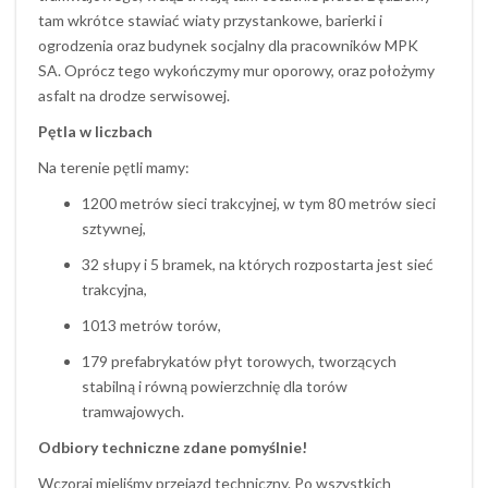
tam wkrótce stawiać wiaty przystankowe, barierki i
ogrodzenia oraz budynek socjalny dla pracowników MPK
SA. Oprócz tego wykończymy mur oporowy, oraz położymy
asfalt na drodze serwisowej.
Pętla w liczbach
Na terenie pętli mamy:
1200 metrów sieci trakcyjnej, w tym 80 metrów sieci
sztywnej,
32 słupy i 5 bramek, na których rozpostarta jest sieć
trakcyjna,
1013 metrów torów,
179 prefabrykatów płyt torowych, tworzących
stabilną i równą powierzchnię dla torów
tramwajowych.
Odbiory techniczne zdane pomyślnie!
Wczoraj mieliśmy przejazd techniczny. Po wszystkich