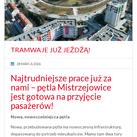
TRAMWAJE JUŻ JEŻDŻĄ!
28 MARCA 2026
Najtrudniejsze prace już za
nami – pętla Mistrzejowice
jest gotowa na przyjęcie
pasażerów!
Nowa, nowocześniejsza pętla
Nowa, przebudowana pętla ma nowoczesną infrastrukturę,
dopasowaną do potrzeb mieszkańców. Mamy tam dwa tory