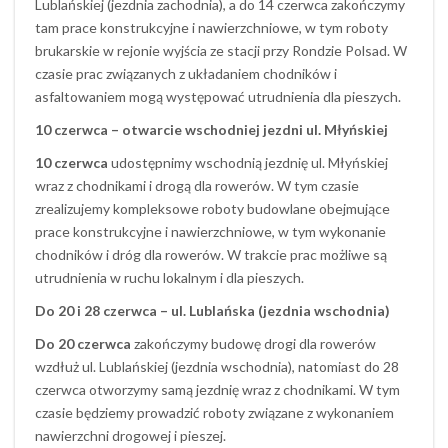
Lublańskiej (jezdnia zachodnia), a do 14 czerwca zakończymy
tam prace konstrukcyjne i nawierzchniowe, w tym roboty
brukarskie w rejonie wyjścia ze stacji przy Rondzie Polsad. W
czasie prac związanych z układaniem chodników i
asfaltowaniem mogą występować utrudnienia dla pieszych.
10 czerwca – otwarcie wschodniej jezdni ul. Młyńskiej
10 czerwca
udostępnimy wschodnią jezdnię ul. Młyńskiej
wraz z chodnikami i drogą dla rowerów. W tym czasie
zrealizujemy kompleksowe roboty budowlane obejmujące
prace konstrukcyjne i nawierzchniowe, w tym wykonanie
chodników i dróg dla rowerów. W trakcie prac możliwe są
utrudnienia w ruchu lokalnym i dla pieszych.
Do 20 i 28 czerwca – ul. Lublańska (jezdnia wschodnia)
Do 20 czerwca
zakończymy budowę drogi dla rowerów
wzdłuż ul. Lublańskiej (jezdnia wschodnia), natomiast do 28
czerwca otworzymy samą jezdnię wraz z chodnikami. W tym
czasie będziemy prowadzić roboty związane z wykonaniem
nawierzchni drogowej i pieszej.