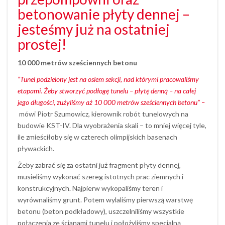
betonowanie płyty dennej –
jesteśmy już na ostatniej
prostej!
10 000 metrów sześciennych betonu
“Tunel podzielony jest na osiem sekcji, nad którymi pracowaliśmy
etapami. Żeby stworzyć podłogę tunelu – płytę denną – na całej
jego długości, zużyliśmy aż 10 000 metrów sześciennych betonu” –
mówi Piotr Szumowicz, kierownik robót tunelowych na
budowie KST-IV.
Dla wyobrażenia skali – to mniej więcej tyle,
ile zmieściłoby się w czterech olimpijskich basenach
pływackich.
Żeby zabrać się za ostatni już fragment płyty dennej,
musieliśmy wykonać szereg istotnych prac ziemnych i
konstrukcyjnych. Najpierw wykopaliśmy teren i
wyrównaliśmy grunt. Potem wylaliśmy pierwszą warstwę
betonu (beton podkładowy), uszczelniliśmy wszystkie
połączenia ze ścianami tunelu i położyliśmy specjalną