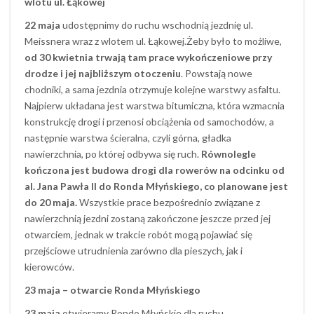
wlotu ul. Łąkowej
22 maja
udostępnimy do ruchu wschodnią jezdnię ul.
Meissnera wraz z wlotem ul. Łąkowej.Żeby było to możliwe,
od 30 kwietnia trwają tam prace wykończeniowe przy
drodze i jej najbliższym otoczeniu
. Powstają nowe
chodniki, a sama jezdnia otrzymuje kolejne warstwy asfaltu.
Najpierw układana jest warstwa bitumiczna, która wzmacnia
konstrukcję drogi i przenosi obciążenia od samochodów, a
następnie warstwa ścieralna, czyli górna, gładka
nawierzchnia, po której odbywa się ruch.
Równolegle
kończona jest budowa drogi dla rowerów na odcinku od
al. Jana Pawła II do Ronda Młyńskiego, co planowane jest
do 20 maja.
Wszystkie prace bezpośrednio związane z
nawierzchnią jezdni zostaną zakończone jeszcze przed jej
otwarciem, jednak w trakcie robót mogą pojawiać się
przejściowe utrudnienia zarówno dla pieszych, jak i
kierowców.
23 maja – otwarcie Ronda Młyńskiego
23 maja
otwieramy Rondo Młyńskie dla ruchu