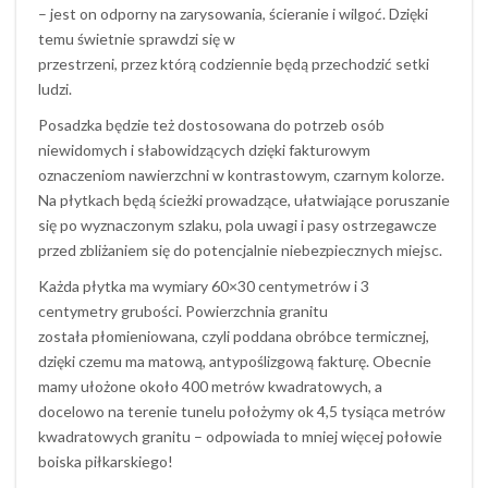
– jest on odporny na zarysowania, ścieranie i wilgoć. Dzięki
temu świetnie sprawdzi się w
przestrzeni, przez którą codziennie będą przechodzić setki
ludzi.
Posadzka będzie też dostosowana do potrzeb osób
niewidomych i słabowidzących dzięki fakturowym
oznaczeniom nawierzchni w kontrastowym, czarnym kolorze.
Na płytkach będą ścieżki prowadzące, ułatwiające poruszanie
się po wyznaczonym szlaku, pola uwagi i pasy ostrzegawcze
przed zbliżaniem się do potencjalnie niebezpiecznych miejsc.
Każda płytka ma wymiary 60×30 centymetrów i 3
centymetry grubości. Powierzchnia granitu
została płomieniowana, czyli poddana obróbce termicznej,
dzięki czemu ma matową, antypoślizgową fakturę. Obecnie
mamy ułożone około 400 metrów kwadratowych, a
docelowo na terenie tunelu położymy ok 4,5 tysiąca metrów
kwadratowych granitu – odpowiada to mniej więcej połowie
boiska piłkarskiego!