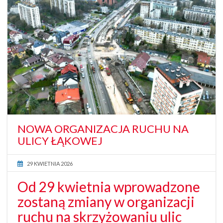
NOWA ORGANIZACJA RUCHU NA
ULICY ŁĄKOWEJ
29 KWIETNIA 2026
Od 29 kwietnia wprowadzone
zostaną zmiany w organizacji
ruchu na skrzyżowaniu ulic